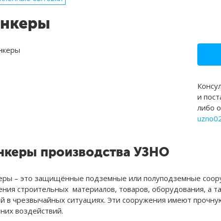
ункеры
Консу
и пост
либо 
uzno0
нкеры производства УЗНО
еры – это защищённые подземные или полуподземные соору
ения строительных материалов, товаров, оборудования, а т
й в чрезвычайных ситуациях. Эти сооружения имеют прочн
них воздействий.