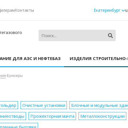
Дилерам
Контакты
Екатеринбург
u
тегазового
НИЕ ДЛЯ АЗС И НЕФТЕБАЗ
ИЗДЕЛИЯ СТРОИТЕЛЬНО
ния
-
Бункеры
гольдер
Очистные установки
Блочные и модульные зда
лниеотводы
Прожекторная мачта
Металлоконструкции
пленные бытовки