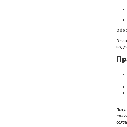
Обо
В за
водо
Пр
Поку
полу
связ