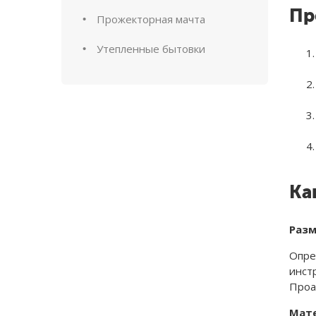
Пр
Прожекторная мачта
Утепленные бытовки
Ка
Разм
Опре
инст
Проа
Мат